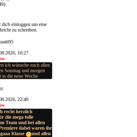
49)
 dich einloggen um eine
richt zu schreiben.
natti95
08.2026, 10:27
ine
n ich wünsche euch allen
en Sonntag und morgen
t in die neue Woche
sy
08.2026, 22:40
ine
 recht herzlich
r die mega tolle
m Team und bei allen
 Premiere dabei waren ihr
egaaa Klasse
und allen