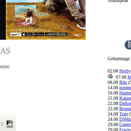
Teamspeak
Geburtstage
02.08
Herby
07.08
M
08.08
Rita
(
14.08
pomme
16.08
Hartm
21.08
Kaiser
22.08
Dirkot
22.08
Brum
24.08
Tom
(
24.08
DJMar
29.08
Garte
29.08
Erwin