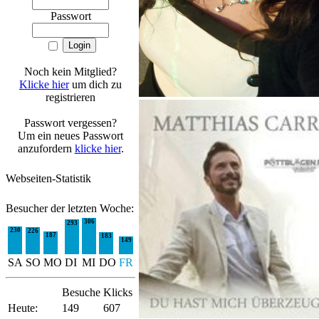
Passwort
Noch kein Mitglied?
Klicke hier
um dich zu
registrieren
Passwort vergessen?
Um ein neues Passwort
anzufordern
klicke hier
.
Webseiten-Statistik
Besucher der letzten Woche:
306
293
230
226
187
183
149
SA
SO
MO
DI
MI
DO
FR
Besuche
Klicks
Heute:
149
607