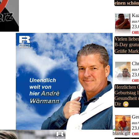
einen schö
Ka
aus
23.
Offl
Vielen liebe
B-Day gratu
Grüße Mark
Chr
aus
23.
Offl
Herzlichen
Geburtstag l
Gesundheit 
Dir
Ge
aus
23.
Offl