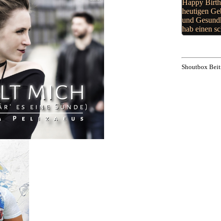
Happy Birth
heutigen Ge
und Gesundh
hab einen s
Shoutbox Beit