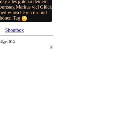
day alles gute zu deinem
burtstag Markus viel Glück
eit wünsche ich dir und
chönen Tag
Shoutbox
räge: 615
©