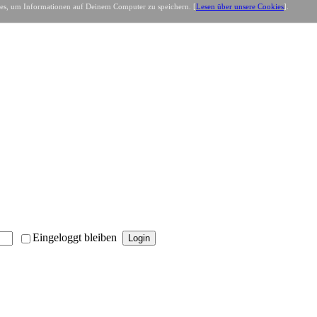
es, um Informationen auf Deinem Computer zu speichern. [
Lesen über unsere Cookies
].
Eingeloggt bleiben