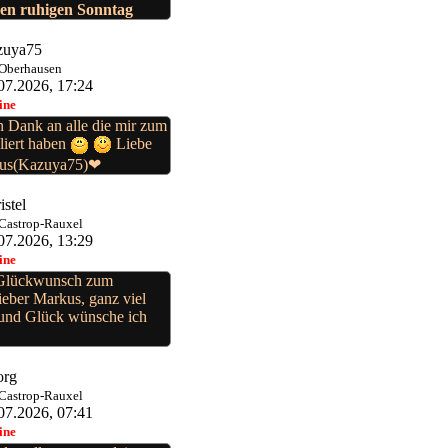
nen ruhigen Sonntag
zuya75
 Oberhausen
07.2026, 17:24
ine
n Dank an alle die mir zum
liert haben
Liebe
us(Kazuya75)❤
istel
 Castrop-Rauxel
07.2026, 13:29
ine
 Glückwunsch zum
ieber Markus, ganz viel
und Glück wünsche ich
org
 Castrop-Rauxel
07.2026, 07:41
ine