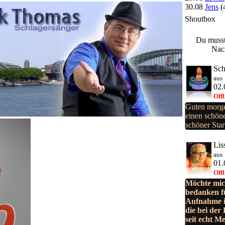
30.08
Jens
(
Shoutbox
Du musst
Nach
Sch
aus
02.
Offl
Guten morge
einen schön
schöner Star
Lis
aus
01.
Offl
Möchte mich
bedanken fü
Aufnahme i
die bei der
seit echt M