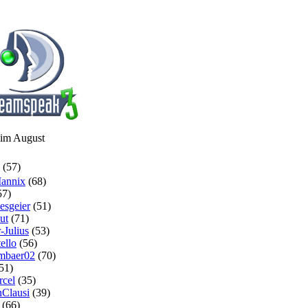
 im August
(57)
annix
(68)
57)
sgeier
(51)
ut
(71)
-Julius
(53)
ello
(56)
mbaer02
(70)
51)
cel
(35)
nClausi
(39)
(66)